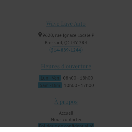
Wave Lave Auto
9620, rue Ignace Locale P
Brossard, QC
J4Y 2R4
514-889-1244
Heures d'ouverture
Lun - Ven
08h00 - 18h00
Sam - Dim
10h00 - 17h00
À propos
Accueil
Nous contacter
Politique de confidentialité